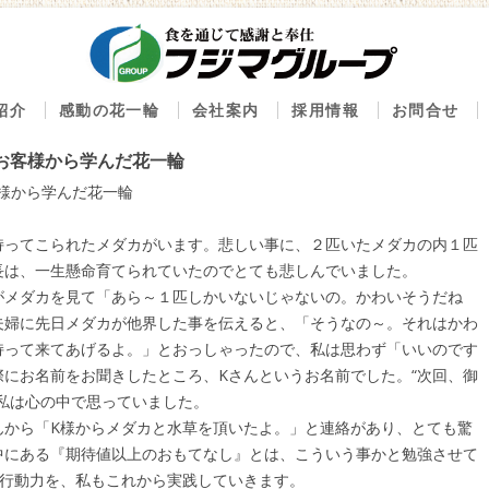
コンテンツへ移動
紹介
感動の花一輪
会社案内
採用情報
お問合せ
内
べストセレクション100
会社概要
」～お客様から学んだ花一輪
新鮮グルメ のん太鮨
感動の花一輪ブログ
創業の精神
お客様から学んだ花一輪
ん太鮨 一丁目一番地
経営理念
持ってこられたメダカがいます。悲しい事に、２匹いたメダカの内１匹
鮮屋 八丁櫓
沿革
長は、一生懸命育てられていたのでとても悲しんでいました。
まいもんや 魚好人
下二桁運動
がメダカを見て「あら～１匹しかいないじゃないの。かわいそうだね
夫婦に先日メダカが他界した事を伝えると、「そうなの～。それはかわ
出しのふじま
持って来てあげるよ。」とおっしゃったので、私は思わず「いいのです
ルゼ
にお名前をお聞きしたところ、Kさんというお名前でした。“次回、御
魚ざんまい一心
私は心の中で思っていました。
んから「K様からメダカと水草を頂いたよ。」と連絡があり、とても驚
事処もみじ
中にある『期待値以上のおもてなし』とは、こういう事かと勉強させて
麻水産
う行動力を、私もこれから実践していきます。