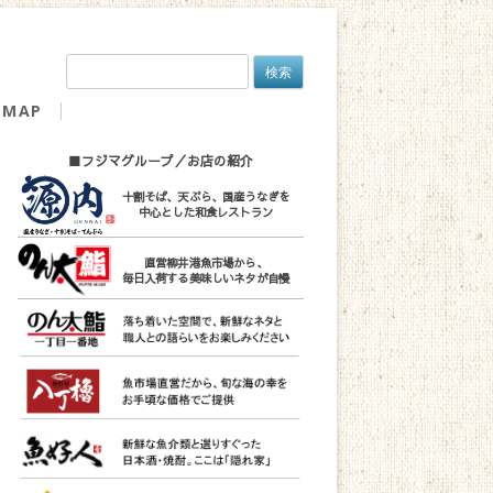
検
索:
MAP
■フジマグループ／お店の紹介
十割そば、天ぷら、国産うなぎを
中心とした和食レストラン
直営柳井港魚市場から、
毎日入荷する美味しいネタが自慢