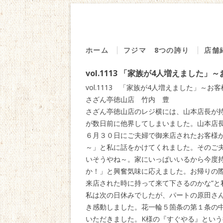
ホーム
フジマ 8つの誇り
店舗
１．７０年の歩み
源
vol.1113 「家族が4人増えました
２．直営の魚市場
回る
vol.1113 「家族が4人増えました」～
３．厳選した食材
の
さざん亭徳山店 竹内 豊
さざん亭徳山店のレジ横には、山本店長が
４．旨味の探求
海
が数日前に他界してしまいました。山本店
５．安心・安全
う
６月３０日にご夫婦で御来店されたお客様
～」と私に話をかけてくれました。そのご
６．感動を創る
仕
いそうやね～。家にいっぱいいるから今度
７．地域への貢献
ベ
か！」と興奮気味に応えました。お帰りの際
８．社員は家族
地
来店された時に持って来て下さるのかな”と
私は次の日休みでしたが、パートの原田さ
食
き感動しました。花一輪５箇条の第１条の
藤
いただきました。K様の『すぐやる』とい