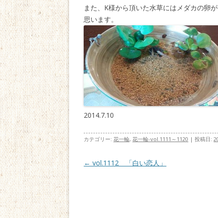
また、K様から頂いた水草にはメダカの卵
思います。
2014.7.10
カテゴリー:
花一輪
,
花一輪-vol.1111～1120
| 投稿日:
2
投稿ナビゲーション
←
vol.1112 「白い恋人」