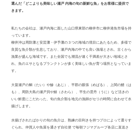
選んだ「どこよりも美味しい瀬戸 内海の旬の新鮮な魚」をお客様に提供で
きます。
私たちの会社は、瀬戸内海に面した山口県東部の柳井市に柳井港魚市場を持
っています。
柳井沖は周防灘と安芸灘・伊予灘の３つの海域の境目にあたるため、多様で
良質な魚介類が生息しており、瀬戸内海の中でも良い漁場とされ、古くから
漁業が盛んな海域です。また全国でも潮流が速く干満差が大きい地域とさ
れ、魚のエサとなるプランクトンが多く美味しい魚が育つ場所となっていま
す。
大畠瀬戸の鯛（たい）や鰺（あじ）、平郡の眼張（めばる）、上関の鱧（は
も）、周防大島の瀬戸貝や鰆（さわら） 、平生の雲丹（うに）など活きの
いい鮮度にこだわった、旬の魚介類を地元の漁師がセリの時間に合わせて水
揚げします。
水揚げされたばかりの旬の魚介は、熟練の目利きを持つプロによって選りす
ぐられ、仲買人や魚屋を通さず自社便 で毎朝フジマグループ各店に直送さ