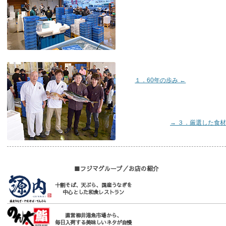
１．60年の歩み ←
→ ３．厳選した食材
■フジマグループ／お店の紹介
十割そば、天ぷら、国産うなぎを
中心とした和食レストラン
直営柳井港魚市場から、
毎日入荷する美味しいネタが自慢