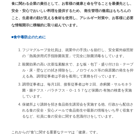
食に関わる企業の責任として、お客様の健康と命を守ることを最優先とし、
安全・安心でおいしい料理を提供するため、 衛生管理の徹底はもちろんの
こと、生産者の顔が見える食材を使用し、アレルギー対策や、お客様に必要
な情報開示に積極的に取り組んでいます。
■食中毒防止のために
フジマグループ全社員は、就業中の手洗いを励行し、安全紫外線照射
の「熱風併用式手指除菌装置」で完全に除菌消毒をしています。
殺菌効果の高い次亜塩素酸水で、まな板・包丁・盛り付け台・テーブ
ル・床・壁などの拭き掃除をし、ノロウイルス等の病原菌の発生を抑
える為、調理従事者は手袋を着用して業務を行っています。
調理従事者は、毎月1回、接客従事者は年２回、赤痢菌・サルモネラ
菌・腸チフス・パラチフス・Ｏ-１５７など保菌の 有無の検査を実施
しています。
保健所より講師を招き食品衛生講習会を実施する他、行政から配信さ
れる食の安全・安心メールで食品衛生や最新の情報をいち早く収集す
るなど、社員に食の安全に関する意識付けをしています。
これからの“食”に関する重要なテーマは「健康」です。