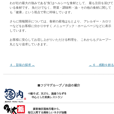
わが社の最大の強みである“魚”はヘルシーな食材として、 最も注目を浴びて
いる食材です。 魚だけでなく、野菜・調味料・油・その他の食材に関して
も「健康」という視点で常に吟味しています。
さらに情報開示については、食材の産地はもとより、 アレルギー・カロリ
ーなどをお客様に分かりやすく メニューブック・ホームページなどに表示
しています。
お客様に安心してお召し上がりいただける料理を、 これからもグループ一
丸となり追求していきます。
４．旨味の探求 ←
→ ６．感動を創る
■フジマグループ／お店の紹介
十割そば、天ぷら、国産うなぎを
中心とした和食レストラン
直営柳井港魚市場から、
毎日入荷する美味しいネタが自慢