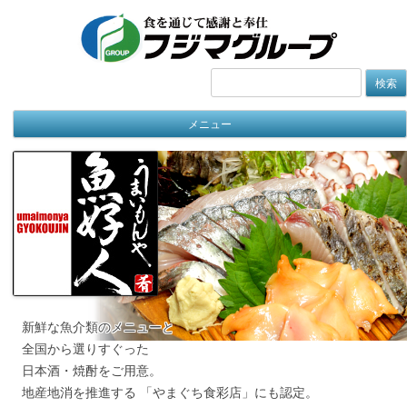
検
索:
メニュー
新鮮な魚介類のメニューと
全国から選りすぐった
日本酒・焼酎をご用意。
地産地消を推進する 「やまぐち食彩店」にも認定。