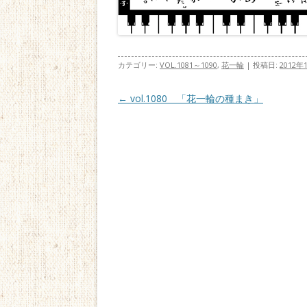
カテゴリー:
VOL.1081～1090
,
花一輪
| 投稿日:
2012年
投稿ナビゲーション
←
vol.1080 「花一輪の種まき」