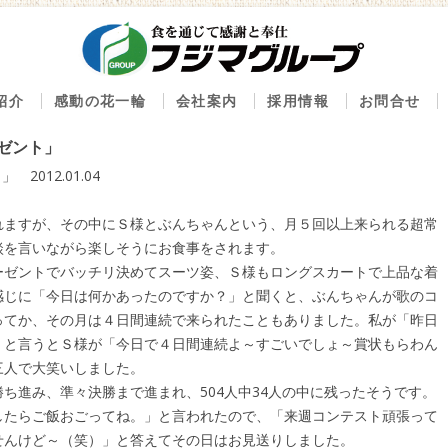
コンテンツへ移動
紹介
感動の花一輪
会社案内
採用情報
お問合せ
内
べストセレクション100
会社概要
レゼント」
新鮮グルメ のん太鮨
感動の花一輪ブログ
創業の精神
2012.01.04
ん太鮨 一丁目一番地
経営理念
れますが、その中にＳ様とぶんちゃんという、月５回以上来られる超常
鮮屋 八丁櫓
沿革
談を言いながら楽しそうにお食事をされます。
まいもんや 魚好人
下二桁運動
ーゼントでバッチリ決めてスーツ姿、Ｓ様もロングスカートで上品な着
感じに「今日は何かあったのですか？」と聞くと、ぶんちゃんが歌のコ
出しのふじま
ってか、その月は４日間連続で来られたこともありました。私が「昨日
ルゼ
」と言うとＳ様が「今日で４日間連続よ～すごいでしょ～賞状もらわん
魚ざんまい一心
三人で大笑いしました。
ち進み、準々決勝まで進まれ、504人中34人の中に残ったそうです。
事処もみじ
したらご飯おごってね。」と言われたので、「来週コンテスト頑張って
麻水産
せんけど～（笑）」と答えてその日はお見送りしました。