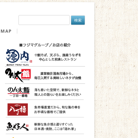
検
索:
MAP
■フジマグループ／お店の紹介
十割そば、天ぷら、国産うなぎを
中心とした和食レストラン
直営柳井港魚市場から、
毎日入荷する美味しいネタが自慢