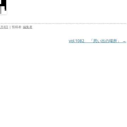
1月4日
|
投稿者:
編集者
vol.1082 「思い出の場所」
→