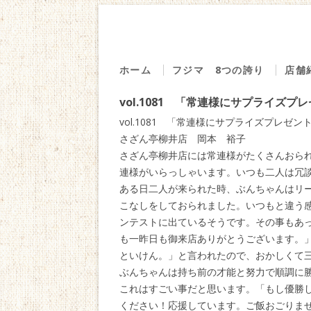
ホーム
フジマ 8つの誇り
店舗
１．７０年の歩み
源
vol.1081 「常連様にサプライズプ
２．直営の魚市場
回る
vol.1081 「常連様にサプライズプレゼント」 
３．厳選した食材
の
さざん亭柳井店 岡本 裕子
さざん亭柳井店には常連様がたくさんおら
４．旨味の探求
海
連様がいらっしゃいます。いつも二人は冗
５．安心・安全
う
ある日二人が来られた時、ぶんちゃんはリ
こなしをしておられました。いつもと違う
６．感動を創る
仕
ンテストに出ているそうです。その事もあ
７．地域への貢献
ベ
も一昨日も御来店ありがとうございます。
８．社員は家族
地
といけん。」と言われたので、おかしくて
ぶんちゃんは持ち前の才能と努力で順調に勝
食
これはすごい事だと思います。「もし優勝
藤
ください！応援しています。ご飯おごりま