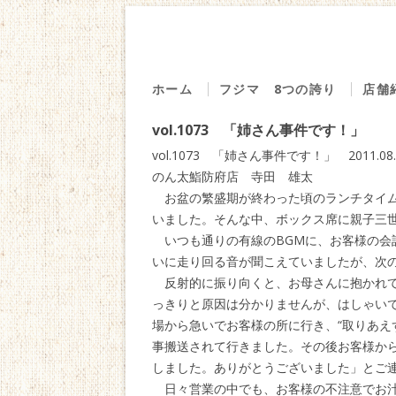
ホーム
フジマ 8つの誇り
店舗
１．７０年の歩み
源
vol.1073 「姉さん事件です！」
２．直営の魚市場
回る
vol.1073 「姉さん事件です！」 2011.08.
３．厳選した食材
の
のん太鮨防府店 寺田 雄太
お盆の繁盛期が終わった頃のランチタイム
４．旨味の探求
海
いました。そんな中、ボックス席に親子三
５．安心・安全
う
いつも通りの有線のBGMに、お客様の会
いに走り回る音が聞こえていましたが、次
６．感動を創る
仕
反射的に振り向くと、お母さんに抱かれて
７．地域への貢献
ベ
っきりと原因は分かりませんが、はしゃいで
８．社員は家族
地
場から急いでお客様の所に行き、“取りあえ
事搬送されて行きました。その後お客様から
食
しました。ありがとうございました」とご
藤
日々営業の中でも、お客様の不注意でお汁