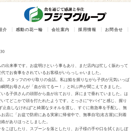
コンテンツへ移動
紹介
感動の花一輪
会社案内
採用情報
お問合せ
内
べストセレクション100
会社概要
新鮮グルメ のん太鮨
感動の花一輪ブログ
創業の精神
30
ん太鮨 一丁目一番地
経営理念
の出来事です。お盆明けという事もあり、まだ店内は忙しく賑わって
鮮屋 八丁櫓
沿革
世代でお食事をされているお客様がいらっしゃいました。
まいもんや 魚好人
下二桁運動
話、スタッフのやり取りの会話。私は鮨を握りながら子供が元気いっぱ
の瞬間お母さんが「血が出てるー！」と叫ぶ声が聞こえてきました。
出しのふじま
いる子供さんの頭部から血が出ており、床にまで垂れていました。は
ルゼ
いてどこかで頭を打たれたようです。とっさに“ヤバイ”と感じ、握り
魚ざんまい一心
ず止血しなければ”と綺麗なタオルを渡し、すぐに救急車を手配し、無
お店に「お盆で防府にある実家に帰省中で、無事自宅(名古屋)に到着
事処もみじ
連絡がありほっとしました。
麻水産
をこぼしたり、スプーンを落としたり、お子様の手や口を拭くおしぼ