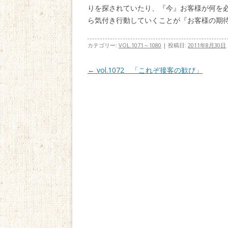
りを探されていたり、『今』お客様が何を
ら気付き行動していくことが『お客様の期
カテゴリー:
VOL.1071～1080
| 投稿日:
2011年8月30日
投稿ナビゲーション
←
vol.1072 「これぞ接客の歓び」