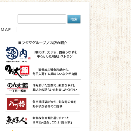
検
索:
MAP
■フジマグループ／お店の紹介
十割そば、天ぷら、国産うなぎを
中心とした和食レストラン
直営柳井港魚市場から、
毎日入荷する美味しいネタが自慢