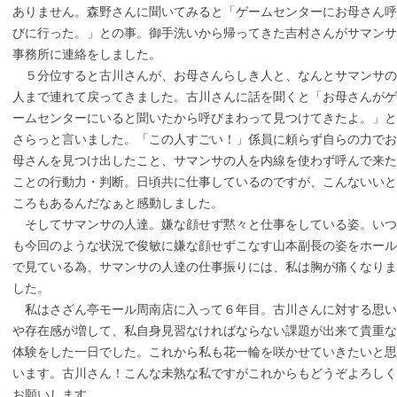
ありません。森野さんに聞いてみると「ゲームセンターにお母さん呼
びに行った。」との事。御手洗いから帰ってきた吉村さんがサマンサ
事務所に連絡をしました。
５分位すると古川さんが、お母さんらしき人と、なんとサマンサの
人まで連れて戻ってきました。古川さんに話を聞くと「お母さんがゲ
ームセンターにいると聞いたから呼びまわって見つけてきたよ。」と
さらっと言いました。「この人すごい！」係員に頼らず自らの力でお
母さんを見つけ出したこと、サマンサの人を内線を使わず呼んで来た
ことの行動力・判断。日頃共に仕事しているのですが、こんないいと
ころもあるんだなぁと感動しました。
そしてサマンサの人達。嫌な顔せず黙々と仕事をしている姿。いつ
も今回のような状況で俊敏に嫌な顔せずこなす山本副長の姿をホール
で見ている為、サマンサの人達の仕事振りには、私は胸が痛くなりま
した。
私はさざん亭モール周南店に入って６年目。古川さんに対する思い
や存在感が増して、私自身見習なければならない課題が出来て貴重な
体験をした一日でした。これから私も花一輪を咲かせていきたいと思
います。古川さん！こんな未熟な私ですがこれからもどうぞよろしく
お願いします。