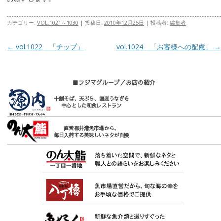
カテゴリー:
VOL.1021～1030
| 投稿日:
2010年12月25日
|
投稿者:
編集者
投稿ナビゲーション
←
vol.1022 「チップ」
vol.1024 「お客様への配慮」
→
■フジマグループ／お店の紹介
十割そば、天ぷら、国産うなぎを
中心とした和食レストラン
直営柳井港魚市場から、
毎日入荷する美味しいネタが自慢