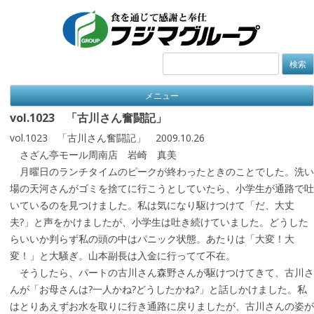
検
索:
メニュー
vol.1023 「古川さん奮闘記」
vol.1023 「古川さん奮闘記」 2009.10.26
さざん亭モール周南店 岩崎 真美
月曜日のランチタイムのピークが終わったときのことでした。洗い
場の天河さんがゴミを捨てに行こうとしていたら、小学生が通路で吐
いているのを見つけました。私は気になり駆けつけて「だ、大丈
夫?」と声をかけましたが、小学生は吐き続けていました。どうした
らいいか判らず私の頭の中はパニック状態。あたりは「大変！大
変！」と大騒ぎ。山本副長は入金に行ってて不在。
そうしたら、パートの古川さん森野さんが駆けつけてきて、古川さ
んが「お母さんは?一人かね?どうしたかね?」と話しかけました。私
はとりあえずお水を取りに行き通路に戻りましたが、古川さんの姿が