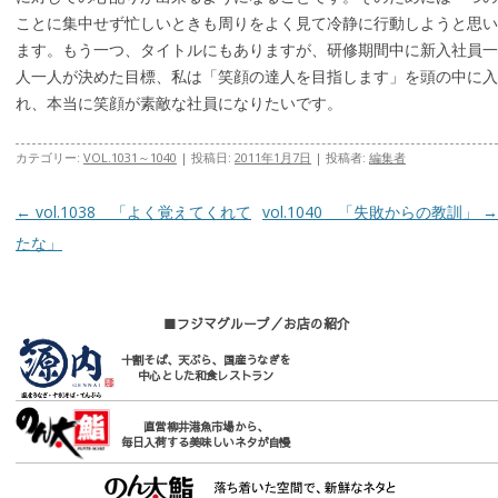
ことに集中せず忙しいときも周りをよく見て冷静に行動しようと思い
ます。もう一つ、タイトルにもありますが、研修期間中に新入社員一
人一人が決めた目標、私は「笑顔の達人を目指します」を頭の中に入
れ、本当に笑顔が素敵な社員になりたいです。
カテゴリー:
VOL.1031～1040
| 投稿日:
2011年1月7日
|
投稿者:
編集者
投稿ナビゲーション
←
vol.1038 「よく覚えてくれて
vol.1040 「失敗からの教訓」
→
たな」
■フジマグループ／お店の紹介
十割そば、天ぷら、国産うなぎを
中心とした和食レストラン
直営柳井港魚市場から、
毎日入荷する美味しいネタが自慢