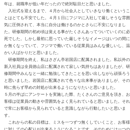
年は、就職率が低い年だったので絶対駄目だと思いました。
入社式を迎えるまで、４月から社会人としていきなり働くというこ
とはとても不安でした。４月１日にフジマに入社して厳しそうな雰囲
気に圧倒されて、本当に自分は働けるのかとさらに不安になりまし
た。研修期間の初め頃は覚える事がたくさんあってついていくのに必
死でした。しかし最初に思っていた厳しそうなイメージはいつの間に
か無くなっていて、フジマで働いている従業員はみんな優しいし、温
かい人ばかりだと思いました。
研修期間を終え、私はさざん亭岩国店に配属されました。私以外の
新入社員は全員徳山店に配属されて寂しい気持ちはありましたが、研
修期間中みんなと一緒に勉強してきたことを思い出しながら頑張ろう
と思いました。岩国店に配属されて色々な出来事がありましが、その
時に焦らず早めの対処が出来るようになりたいと思いました。
５月の半ばにアンケートを実施した際、たくさんのご意見を頂き、お
客様は従業員の動きや雰囲気をよく見られていると思いました。それ
で常にお客様から見られていると意識しながら行動したいと思いま
す。
これからの私の目標は、ミスを一つずつ無くしていくこと、お客様
に対しての心配りが出来るようになることです。そのためには一つの