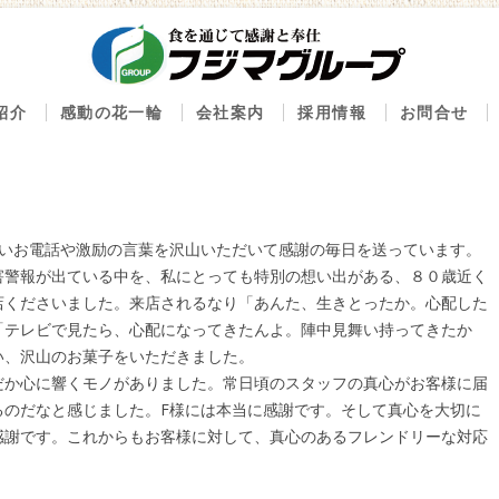
コンテンツへ移動
紹介
感動の花一輪
会社案内
採用情報
お問合せ
内
べストセレクション100
会社概要
新鮮グルメ のん太鮨
感動の花一輪ブログ
創業の精神
ん太鮨 一丁目一番地
経営理念
かいお電話や激励の言葉を沢山いただいて感謝の毎日を送っています。
鮮屋 八丁櫓
沿革
害警報が出ている中を、私にとっても特別の想い出がある、８０歳近く
まいもんや 魚好人
下二桁運動
店くださいました。来店されるなり「あんた、生きとったか。心配した
「テレビで見たら、心配になってきたんよ。陣中見舞い持ってきたか
出しのふじま
い、沢山のお菓子をいただきました。
ルゼ
だか心に響くモノがありました。常日頃のスタッフの真心がお客様に届
魚ざんまい一心
るのだなと感じました。F様には本当に感謝です。そして真心を大切に
感謝です。これからもお客様に対して、真心のあるフレンドリーな対応
事処もみじ
麻水産