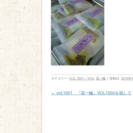
カテゴリー:
VOL.1001～1010
,
花一輪
| 投稿日:
2010年
投稿ナビゲーション
←
vol.1001 『花一輪』VOL1000を祝して