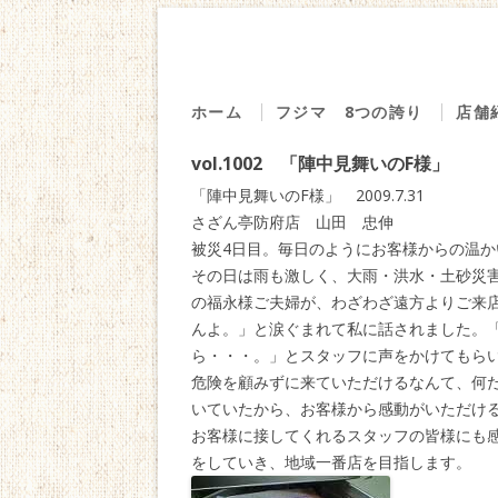
ホーム
フジマ 8つの誇り
店舗
１．７０年の歩み
源
vol.1002 「陣中見舞いのF様」
２．直営の魚市場
回る
「陣中見舞いのF様」 2009.7.31
３．厳選した食材
の
さざん亭防府店 山田 忠伸
被災4日目。毎日のようにお客様からの温
４．旨味の探求
海
その日は雨も激しく、大雨・洪水・土砂災
５．安心・安全
う
の福永様ご夫婦が、わざわざ遠方よりご来
んよ。」と涙ぐまれて私に話されました。
６．感動を創る
仕
ら・・・。」とスタッフに声をかけてもら
７．地域への貢献
ベ
危険を顧みずに来ていただけるなんて、何
８．社員は家族
地
いていたから、お客様から感動がいただけ
お客様に接してくれるスタッフの皆様にも
食
をしていき、地域一番店を目指します。
藤