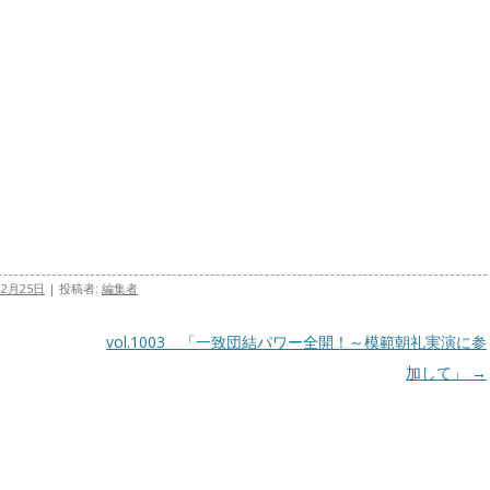
12月25日
|
投稿者:
編集者
vol.1003 「一致団結パワー全開！～模範朝礼実演に参
加して」
→