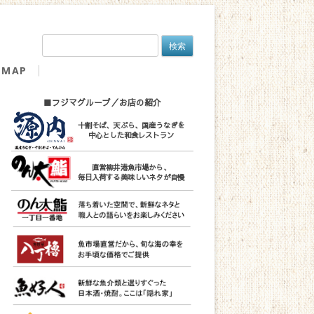
検
索:
MAP
■フジマグループ／お店の紹介
十割そば、天ぷら、国産うなぎを
中心とした和食レストラン
直営柳井港魚市場から、
毎日入荷する美味しいネタが自慢