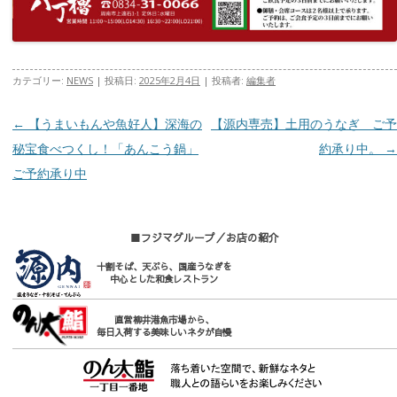
カテゴリー:
NEWS
| 投稿日:
2025年2月4日
|
投稿者:
編集者
投稿ナビゲーション
←
【うまいもんや魚好人】深海の
【源内専売】土用のうなぎ ご予
秘宝食べつくし！「あんこう鍋」
約承り中。
→
ご予約承り中
■フジマグループ／お店の紹介
十割そば、天ぷら、国産うなぎを
中心とした和食レストラン
直営柳井港魚市場から、
毎日入荷する美味しいネタが自慢