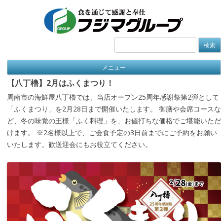
検
索:
メニュー
【八丁櫓】2月はふくまつり！
周南市の海鮮屋八丁櫓では、当店オープン25周年感謝祭第2弾として
「ふくまつり」を2月28日まで開催いたします。 御膳や会席コースな
ど、冬の味覚の王様「ふく料理」を、お値打ちな価格でご堪能いただ
けます。 ※2名様以上で、ご会食予定の3日前までにご予約をお願い
いたします。歓送迎会にもお役立てください。