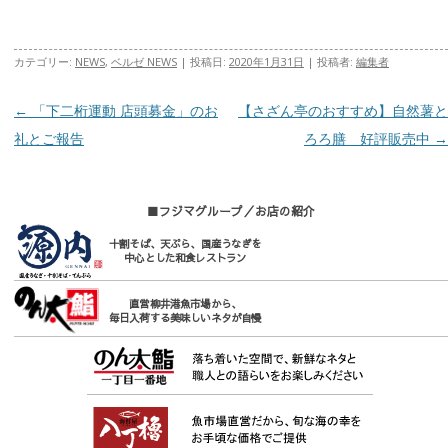
カテゴリー:
NEWS
,
ベルゼ NEWS
| 投稿日:
2020年1月31日
|
投稿者:
編集者
投稿ナビゲーション
←
「下二桁運動 店頭募金」のお
【さざん亭のおすすめ】自然薯と
礼とご報告
ろろ膳 好評販売中
→
■フジマグループ／お店の紹介
十割そば、天ぷら、国産うなぎを
中心とした和食レストラン
直営柳井港魚市場から、
毎日入荷する美味しいネタが自慢